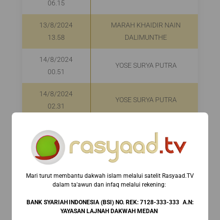
06.15
13/8/2024
MARAH KHAIDIR NAIN
13.58
DALIMUNTHE
14/8/2024
YOSE SURYA PUTRA
00.51
14/8/2024
YOSE SURYA PUTRA
02.31
14/8/2024
ABDULLAH
06.15
14/8/2024
HAMBA ALLAH
06.21
Mari turut membantu dakwah islam melalui satelit Rasyaad.TV
dalam ta'awun dan infaq melalui rekening:⁣ ⁣
15/8/2024
BANK SYARIAH INDONESIA (BSI) NO. REK: 7128-333-333 A.N:
YOSE SURYA PUTRA
00.43
YAYASAN LAJNAH DAKWAH MEDAN