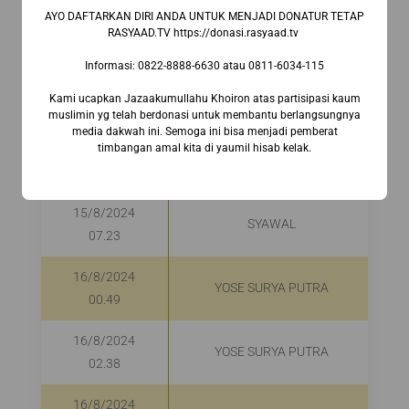
AYO DAFTARKAN DIRI ANDA UNTUK MENJADI DONATUR TETAP
15/8/2024
YOSE SURYA PUTRA
RASYAAD.TV https://donasi.rasyaad.tv ⁣
02.27
Informasi:⁣ 0822-8888-6630⁣ atau 0811-6034-115
15/8/2024
ABDULLAH
Kami ucapkan Jazaakumullahu Khoiron atas partisipasi kaum
06.12
muslimin yg telah berdonasi untuk membantu berlangsungnya
media dakwah ini. Semoga ini bisa menjadi pemberat
timbangan amal kita di yaumil hisab kelak.
15/8/2024
HAMBA ALLAH
06.18
15/8/2024
SYAWAL
07.23
16/8/2024
YOSE SURYA PUTRA
00.49
16/8/2024
YOSE SURYA PUTRA
02.38
16/8/2024