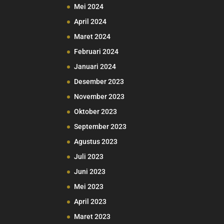
Mei 2024
April 2024
Maret 2024
Februari 2024
Mari turut membantu dakwah i
Januari 2024
dalam ta'awun dan in
Desember 2023
November 2023
BANK SYARIAH INDONESIA (
A.N: YAYASAN LA
Oktober 2023
September 2023
AYO DAFTARKAN DIRI AN
Agustus 2023
TETAP RASYAAD.TV htt
Juli 2023
Informasi:⁣ 0822-8888
Juni 2023
Mei 2023
Kami ucapkan Jazaakumullahu
muslimin yg telah berdonasi
April 2023
media dakwah ini. Semoga ini
Maret 2023
amal kita di y